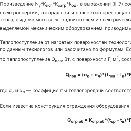
Произведение N
*К
*К
*К
в выражении (III.7) 
y
исп
загр
одн
электроэнергии, которая почти полностью превращаетс
тепла, выделяемого электродвигателем и электрическ
выделяемой механическим оборудованием, приводимы
Теплопоступление от нагретых поверхностей технолог
по данным технологов или рассчитано по формулам. Ес
2
то теплопоступление Q
, Вт, с поверхности F, м
, сос
пов
Q
= (α
+ α
)*(t
– t
)*
пов
к
л
пов
в
где α
и α
— коэффициенты теплопередачи соответств
к
л
Если известна конструкция ограждения оборудования 
Q
= К
*(t
– t
)*
огр.об
огр.об
ср
в