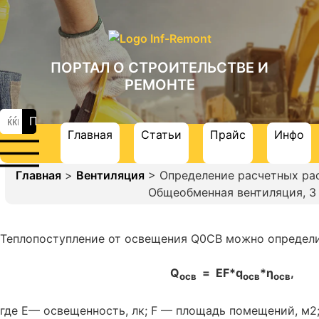
ПОРТАЛ О СТРОИТЕЛЬСТВЕ И
РЕМОНТЕ
Главная
Статьи
Прайс
Инфо
Главная
>
Вентиляция
> Определение расчетных рас
Общеобменная вентиляция, 3
Теплопоступление от освещения Q0CB можно определи
Q
= EF*q
*η
, 
осв
осв
осв
где Е— освещенность, лк; F — площадь помещений, м2