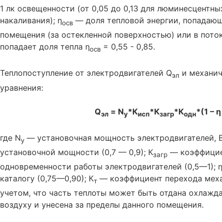
1 лк освещенности (от 0,05 до 0,13 для люминесцентных
накаливания); η
— доля тепловой энергии, попадающ
осв
помещения (за остекленной поверхностью) или в пото
попадает доля тепла η
= 0,55 - 0,85.
осв
Теплопоступление от электродвигателей Q
и механич
эл
уравнения:
Q
= N
*К
*К
*К
*(1 – η
эл
y
исп
загр
одн
где N
— установочная мощность электродвигателей, В
y
установочной мощности (0,7 — 0,9); К
— коэффициен
загр
одновременности работы электродвигателей (0,5—1); 
каталогу (0,75—0,90); К
— коэффициент перехода механ
т
учетом, что часть теплоты может быть отдана охлажд
воздуху и унесена за пределы данного помещения.