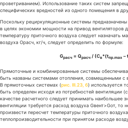
проветриванием). Использование таких систем запрещ
специфических вредностей из одного помещения в дру
Поскольку рециркуляционные системы предназначены т
в целях экономии мощности на привод вентиляторов 
температуру приточного воздуха следует назначать м
воздуха Орасч, кг/ч, следует определить по формуле:
G
= Q
/ (С
*(t
– 
pacч
расч
в
пр.max
Прямоточные и комбинированные системы обеспечиваю
быть названы системами отопления, совмещенными с 
В прямоточных системах (
рис. III.23, б
) используется т
быть определен исходя из потребностей вентиляции (см.
качестве расчетного следует принимать наибольшее зн
вентиляции требуется расход воздуха Gвент>Gот, то 
произвести пересчет температуры приточного воздуха
теплопроизводительности при принятом расходе возду