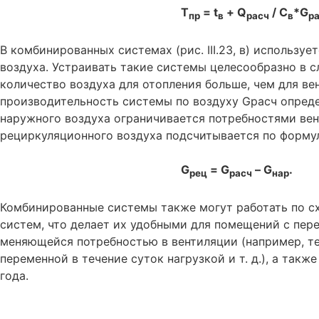
T
= t
+ Q
/ С
*G
пр
в
расч
в
р
В комбинированных системах (рис. III.23, в) использу
воздуха. Устраивать такие системы целесообразно в с
количество воздуха для отопления больше, чем для ве
производительность системы по воздуху Gрасч определ
наружного воздуха ограничивается потребностями вен
рециркуляционного воздуха подсчитывается по форму
G
= G
– G
. 
рец
расч
нар
Комбинированные системы также могут работать по с
систем, что делает их удобными для помещений с перем
меняющейся потребностью в вентиляции (например, те
переменной в течение суток нагрузкой и т. д.), а так
года.