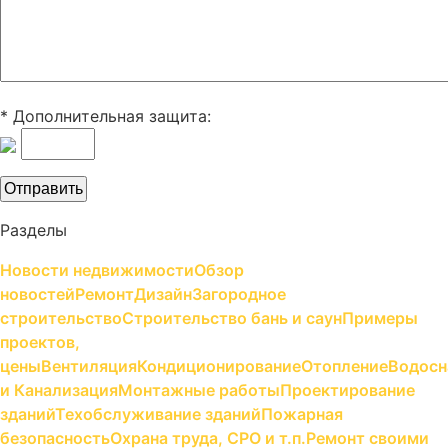
* Дополнительная защита:
Разделы
Новости недвижимости
Обзор
новостей
Ремонт
Дизайн
Загородное
строительство
Строительство бань и саун
Примеры
проектов,
цены
Вентиляция
Кондиционирование
Отопление
Водосн
и Канализация
Монтажные работы
Проектирование
зданий
Техобслуживание зданий
Пожарная
безопасность
Охрана труда, СРО и т.п.
Ремонт своими