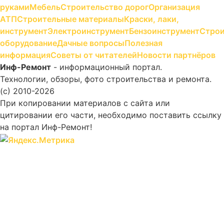
руками
Мебель
Строительство дорог
Организация
АТП
Строительные материалы
Краски, лаки,
инструмент
Электроинструмент
Бензоинструмент
Строи
оборудование
Дачные вопросы
Полезная
информация
Советы от читателей
Новости партнёров
Инф-Ремонт
- информационный портал.
Технологии, обзоры, фото строительства и ремонта.
(c) 2010-2026
При копировании материалов с сайта или
цитировании его части, необходимо поставить ссылку
на портал Инф-Ремонт!