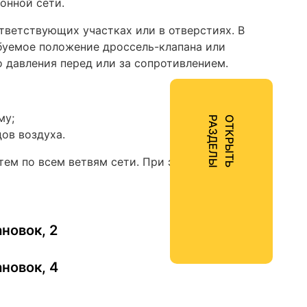
онной сети.
тветствующих участках или в отверстиях. В
ебуемое положение дроссель-клапана или
 давления перед или за сопротивлением.
му;
Ы
О
Т
К
Р
Ы
Т
Ь
Р
А
З
Д
Е
Л
ов воздуха.
тем по всем ветвям сети. При этом
новок, 2
новок, 4