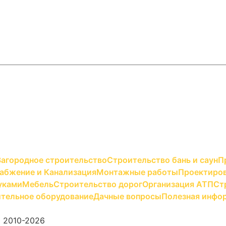
Загородное строительство
Строительство бань и саун
П
абжение и Канализация
Монтажные работы
Проектиров
уками
Мебель
Строительство дорог
Организация АТП
Ст
тельное оборудование
Дачные вопросы
Полезная инфо
) 2010-2026