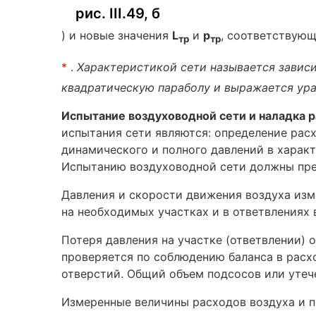
рис. III.49, б
) и новые значения
L
и
р
, соответствующ
тр
тр
*
.
Характеристикой сети называется зависи
квадратическую параболу и выражается ура
Испытание воздуховодной сети и наладка р
испытания сети являются: определение рас
динамического и полного давлений в характ
Испытанию воздуховодной сети должны пред
Давления и скорости движения воздуха изм
на необходимых участках и в ответвлениях 
Потеря давления на участке (ответвлении) 
проверяется по соблюдению баланса в расх
отверстий. Общий объем подсосов или утеч
Измеренные величины расходов воздуха и п