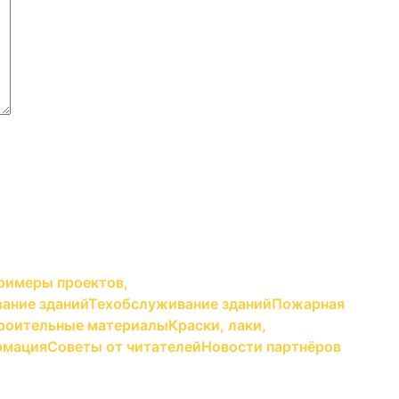
римеры проектов,
ание зданий
Техобслуживание зданий
Пожарная
роительные материалы
Краски, лаки,
рмация
Советы от читателей
Новости партнёров