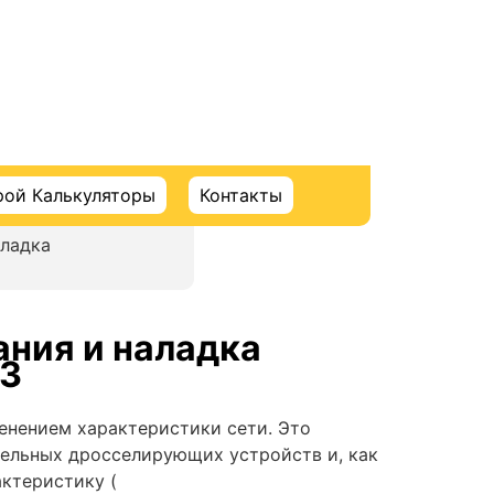
рой Калькуляторы
Контакты
аладка
ания и наладка
 3
енением характеристики сети. Это
тельных дросселирующих устройств и, как
актеристику (