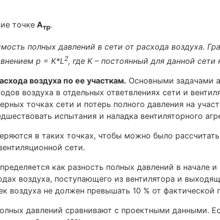
ие точке
А
.
тр
мость полных давлений в сети от расхода воздуха. Гр
2
внением p = K*L
, где K – постоянный для данной сети
асхода воздуха по ее участкам.
Основными задачами а
ходов воздуха в отдельных ответвлениях сети и венти
ерных точках сети и потерь полного давления на учас
шествовать испытания и наладка вентиляторного агре
еряются в таких точках, чтобы можно было рассчитать
вентиляционной сети.
определяется как разность полных давлений в начале и
одах воздуха, поступающего из вентилятора и выходящ
ек воздуха не должен превышать 10 % от фактической 
олных давлений сравнивают с проектными данными. Ес