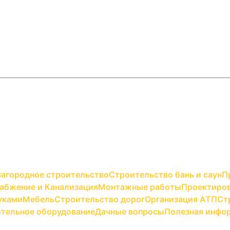
Загородное строительство
Строительство бань и саун
П
абжение и Канализация
Монтажные работы
Проектиров
уками
Мебель
Строительство дорог
Организация АТП
Ст
тельное оборудование
Дачные вопросы
Полезная инфо