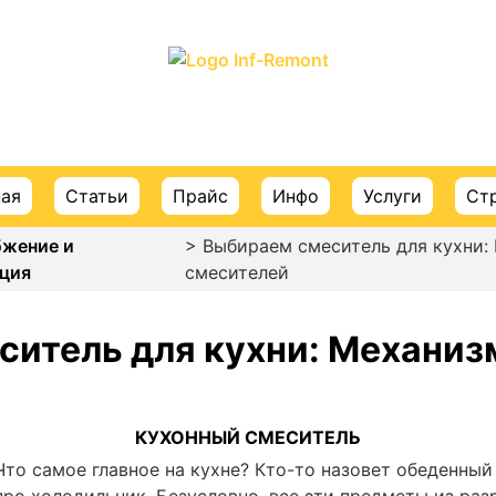
ПОРТАЛ О СТРОИТЕЛЬСТВЕ И РЕМОНТЕ
ная
Статьи
Прайс
Инфо
Услуги
Ст
бжение и
> Выбираем смеситель для кухни:
ция
смесителей
ситель для кухни: Механиз
КУХОННЫЙ СМЕСИТЕЛЬ
Что самое главное на кухне? Кто-то назовет обеденный
про холодильник. Безусловно, все эти предметы из раз