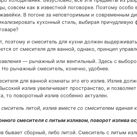
оды, совсем как в известной поговорке. Поэтому особо
жавейки. В погоне за неповторимым и современным ди
икализировать кухонный стиль, выбирая причудливую 
товаре?
ет, поэтому и смеситель для кухни должен выдерживат
ется от смесителя для ванной, однако, принцип управл
авления — рычажный или вентильный. Здесь с выбором
. Но рычажный смеситель, конечно, удобнее.
есителя для ванной комнаты это его излив. Излив дол
 Высокий излив увеличивает пространство, и позволяе
ка, то поворотный излив особенно актуален.
онного смесителя с литым изливом, поворот излива о
в бывает сборный, либо литой. Смеситель с литым из