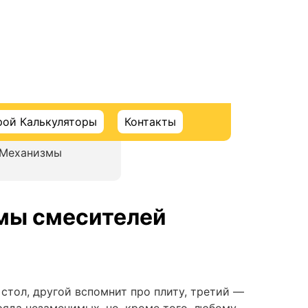
рой Калькуляторы
Контакты
 Механизмы
мы смесителей
 стол, другой вспомнит про плиту, третий —
ряда незаменимых, но, кроме того, любому