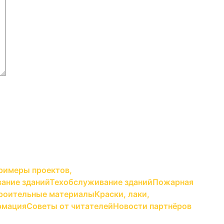
римеры проектов,
ание зданий
Техобслуживание зданий
Пожарная
роительные материалы
Краски, лаки,
рмация
Советы от читателей
Новости партнёров