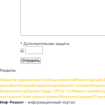
* Дополнительная защита:
Разделы
Новости недвижимости
Обзор новостей
Ремонт
Дизайн
цены
Вентиляция
Кондиционирование
Отопление
Водосн
безопасность
Охрана труда, СРО и т.п.
Ремонт своими р
инструмент
Электроинструмент
Бензоинструмент
Строи
Инф-Ремонт
- информационный портал.