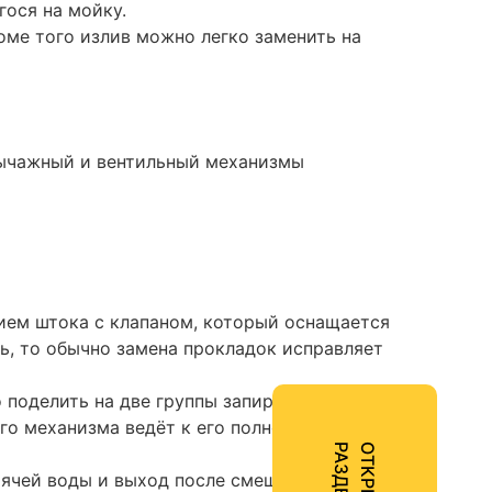
ося на мойку.
оме того излив можно легко заменить на
 рычажный и вентильный механизмы
ием штока с клапаном, который оснащается
ь, то обычно замена прокладок исправляет
 поделить на две группы запирающих
о механизма ведёт к его полной замене
Ы
О
Т
К
Р
Ы
Т
Ь
Р
А
З
Д
Е
Л
рячей воды и выход после смешения.