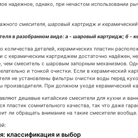
ое надежное, однако, при нечастом использовании рыча
еля в разобранном виде: а - шаровый картридж; б - 
о количества деталей, керамических пластин располож
ни с керамическим картриджем достаточно надёжен, н
, чем смеситель с шаровым запорным механизмов. Одн
елательно и тонкой очистки. Если в керамический кар
ателя не установлены фильтры очистки воды перед кух
ны производителя. При должном уходе керамический ка
авляют дешевые китайские смесители для кухни и ванн
я пластик сомнительного качества, так что даже гара
оит ли обращать внимание на такие смесители вообще.
ёй:
я: классификация и выбор